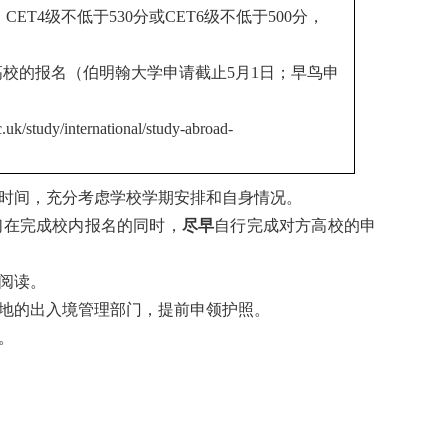
，CET4级不低于530分或CET6级不低于500分，
高校的报名（伯明翰大学申请截止
5
月1日；早鸟申
uk/study/international/study-abroad-
时间，充分考虑学校学期安排和自身情况。
们在完成校内报名的同时，
尽早
自行完成对方高校的申
阅读。
地的出入境管理部门，提前申领护照。
。