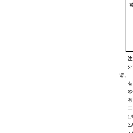
注
外
请。
有
鉴
有
二
1
2