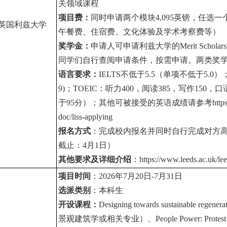
关领域课程
项目费：
同时申请两个模块
4,095
英镑，任选一个
英国利兹大学
午餐费、住宿费、文化体验及学术考察费等）
奖学金：
申请人可申请利兹大学的
Merit Scholars
同学们自行查阅申请条件，按需申请。两类奖
语言要求：
IELTS不低于5.5（单项不低于5.0）；
9)；TOEIC：听力400，阅读385，写作150，口语16
于95分）；其他可被接受的英语成绩请参考https://www.leeds.
doc/liss-applying
报名方式
：完成校内报名并同时自行完成对方
截止：4月1日）
其他要求及详细介绍
：
https://www.leeds.ac.uk/le
项目时间
：
2026
年7月20
日-7
月31日
选派类别
：本科生
开设课程：
Designing towards sustainable regenera
景观建筑学或相关专业）、People Power: Protest & Socia