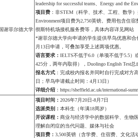
leadership for successful teams、Energy and the En
项目费
：非
STEM
（科学、技术、工程、数学）类课程项
Environment项目费为2,750英镑。费用
国谢菲尔德大学
彻斯特机场接机服务费等，具体内容详见网站
*
谢菲尔德大学向申请的学生提供早鸟优惠和合作
月13日申请，可叠加享受上述两项优惠。
语言要求：
IELTS
不低于6.0（单项不低于5.5
425分，两年内取得），Duolingo English T
报名方式
：完成校内报名并同时自行完成对方
日；早鸟申请截止时间：4月13日）
详细介绍
：
https://sheffield.ac.uk/international-su
项目时间：
2026
年7月20日-8月7日
选派类别：
本科生（年满
18
周岁）
开设课程：
商业与经济学中的数据科学、生物
理解自闭症的当代问题、媒体与社会
项目费：
3,500
英镑（含学费、住宿费、文化活