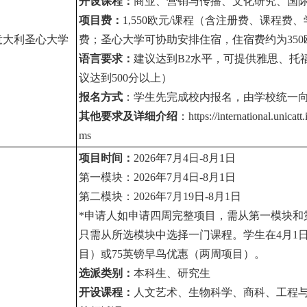
开设课程：
商业、营销与传播、文化研究、国
项目费：
1,550
欧元/课程（含注册费、课程费
意大利圣心大学
费；圣心大学可协助安排住宿，住宿费约为350
语言要求：
建议达到
B2
水平，可提供雅思、托福、
议达到500分以上）
报名方式
：学生先完成校内报名，由学校统一
其他要求及详细介绍
：
https://international.unica
ms
项目时间：
2026
年7月4日-8月1日
第一模块：
2026
年7月4
日-8
月1日
第二模块：
2026
年7月19
日-8
月1日
*
申请人如申请四周完整项目，需从第一模块和
只需从所选模块中选择一门课程。学生在4月1日
目）或75英镑早鸟优惠（两周项目）。
选派类别：
本科生、研究生
开设课程：
人文艺术、生物科学、商科、工程