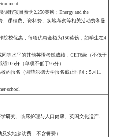
vironment
目费为2,250英镑；Energy and the
包含住宿费、课程费、资料费、实地考察等相关活动费和曼
院校优惠，每项优惠金额为150英镑，如学生在4
）或同等水平的其他英语考试成绩，CET6级（不低于
est总成绩105分（单项不低于95分）
高校的报名（谢菲尔德大学报名截止时间：
5
月11
mmer-school
医学研究、临床护理与人口健康、英国文化遗产、
动及实地参访费，不含餐费）