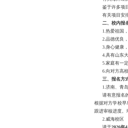
鉴于许多项
有关项目安
二、校内报
1.热爱祖
2.品德优
3.身心健康
4.具有山东
5.家庭有
6.向对方
三、报名方
1.济南、青
请有意报名
根据对方学校早
跟进审核进度。
2.威海校区
请于
2026年