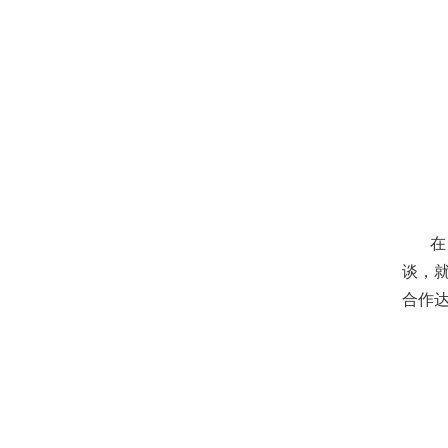
在
谈，
合作