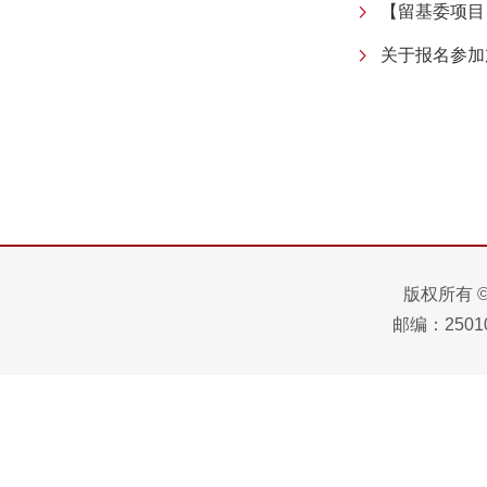
【留基委项目
关于报名参加
版权所有 
邮编：25010