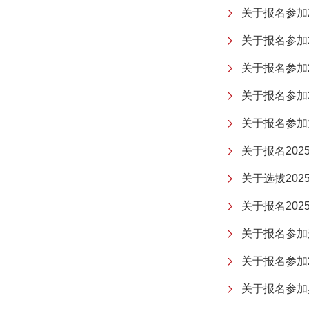
关于报名参加
关于报名参加
关于报名参加
关于报名参加
关于报名参加
关于报名20
关于选拔202
关于报名20
关于报名参加
关于报名参加
关于报名参加